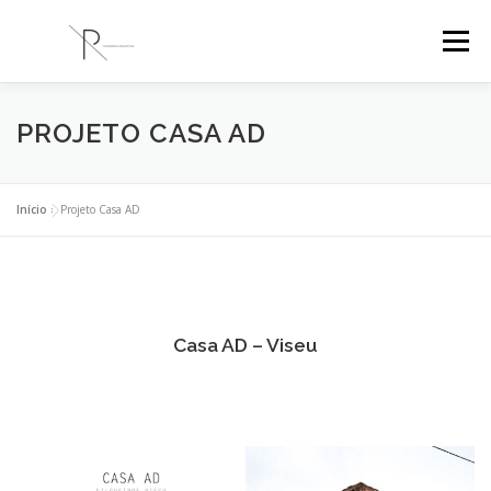
Saltar
para
Menu
conteúdo
PR ENGENHARIA
A EMPRESA
PROJETOS
PROJETO CASA AD
BLOG
CONTACTOS
Início
»
Projeto Casa AD
Casa AD – Viseu