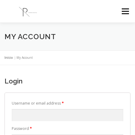
Saltar
para
Menu
conteúdo
PR ENGENHARIA
A EMPRESA
PROJETOS
MY ACCOUNT
BLOG
CONTACTOS
Início
»
My Account
Login
Username or email address
*
Password
*