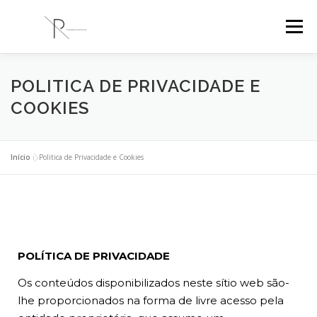
Menu
PR ENGENHARIA
A EMPRESA
PROJETOS
POLITICA DE PRIVACIDADE E
COOKIES
BLOG
CONTACTOS
Início
»
Politica de Privacidade e Cookies
POLÍTICA DE PRIVACIDADE
Os conteúdos disponibilizados neste sítio web são-
lhe proporcionados na forma de livre acesso pela