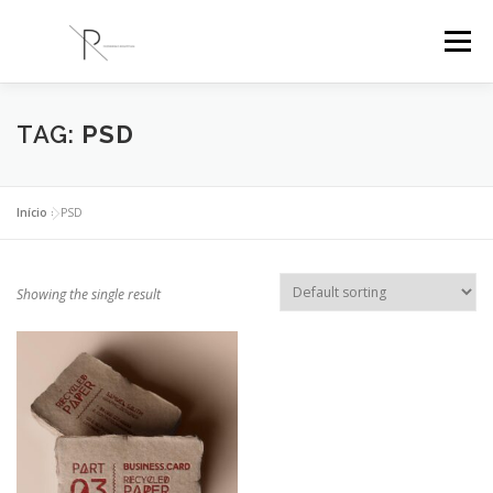
Saltar
para
Menu
conteúdo
PR ENGENHARIA
A EMPRESA
PROJETOS
TAG:
PSD
BLOG
CONTACTOS
Início
»
PSD
Showing the single result