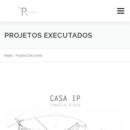
Saltar
para
Menu
conteúdo
PR ENGENHARIA
A EMPRESA
PROJETOS
PROJETOS EXECUTADOS
BLOG
CONTACTOS
Início
»
Projetos Executados