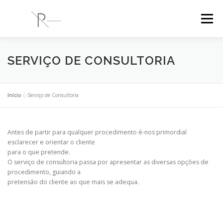
Saltar
para
Menu
conteúdo
PR ENGENHARIA
A EMPRESA
PROJETOS
SERVIÇO DE CONSULTORIA
BLOG
CONTACTOS
Início
»
Serviço de Consultoria
Antes de partir para qualquer procedimento é-nos primordial
esclarecer e orientar o cliente
para o que pretende.
O serviço de consultoria passa por apresentar as diversas opções de
procedimento, guiando a
pretensão do cliente ao que mais se adequa.