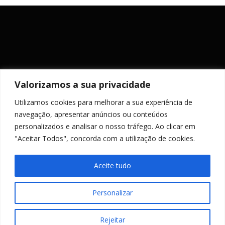
Valorizamos a sua privacidade
Utilizamos cookies para melhorar a sua experiência de
MANTENHA-SE ACTUALIZADO
navegação, apresentar anúncios ou conteúdos
personalizados e analisar o nosso tráfego. Ao clicar em
"Aceitar Todos", concorda com a utilização de cookies.
Aceite tudo
Personalizar
Copyright © 2026 PR Engenharia
–
Tema
OnePress
por
FameThemes
Rejeitar