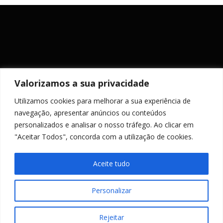
Valorizamos a sua privacidade
Utilizamos cookies para melhorar a sua experiência de
MANTENHA-SE ACTUALIZADO
navegação, apresentar anúncios ou conteúdos
personalizados e analisar o nosso tráfego. Ao clicar em
"Aceitar Todos", concorda com a utilização de cookies.
Aceite tudo
Personalizar
Copyright © 2026 PR Engenharia
–
Tema
OnePress
por
FameThemes
Rejeitar