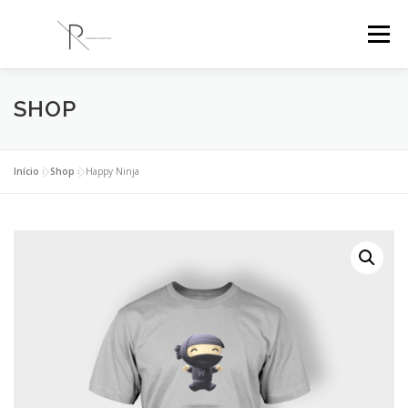
Saltar
para
Menu
conteúdo
SHOP
PR ENGENHARIA
A EMPRESA
PROJETOS
BLOG
CONTACTOS
Início
»
Shop
»
Happy Ninja