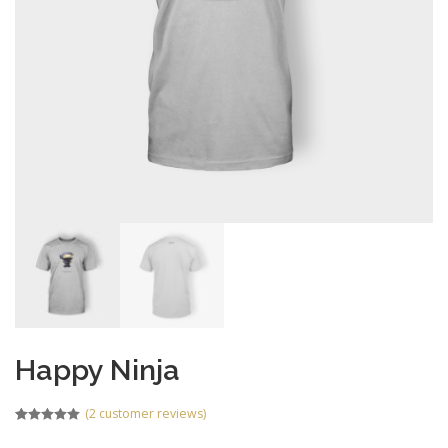
Happy Ninja
(
2
customer reviews)
Rated
1
5.00
out of 5