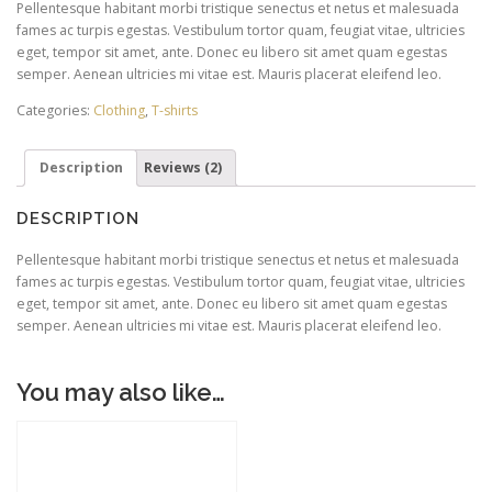
Pellentesque habitant morbi tristique senectus et netus et malesuada
based on
customer
fames ac turpis egestas. Vestibulum tortor quam, feugiat vitae, ultricies
rating
eget, tempor sit amet, ante. Donec eu libero sit amet quam egestas
semper. Aenean ultricies mi vitae est. Mauris placerat eleifend leo.
Categories:
Clothing
,
T-shirts
Description
Reviews (2)
DESCRIPTION
Pellentesque habitant morbi tristique senectus et netus et malesuada
fames ac turpis egestas. Vestibulum tortor quam, feugiat vitae, ultricies
eget, tempor sit amet, ante. Donec eu libero sit amet quam egestas
semper. Aenean ultricies mi vitae est. Mauris placerat eleifend leo.
You may also like…