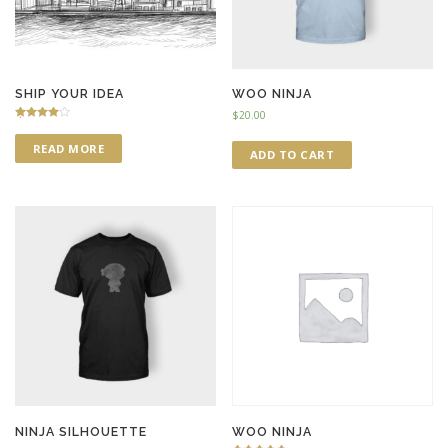
SHIP YOUR IDEA
WOO NINJA
$
20.00
Rated
4.50
READ MORE
out of 5
ADD TO CART
NINJA SILHOUETTE
WOO NINJA