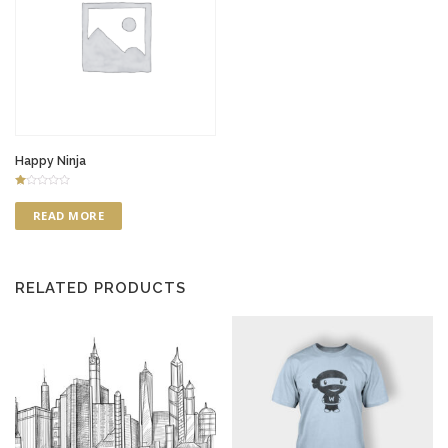
Happy Ninja
Ra
te
READ MORE
d
1.
00
ou
t
of
5
RELATED PRODUCTS