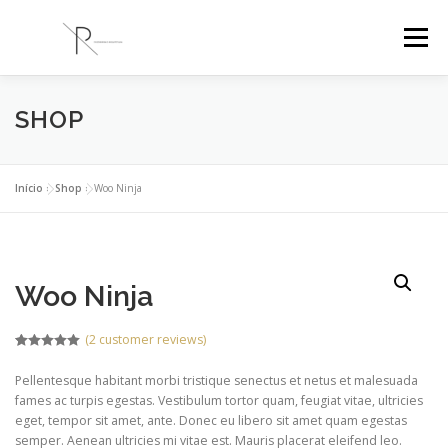
Saltar
para
Menu
conteúdo
SHOP
PR ENGENHARIA
A EMPRESA
PROJETOS
BLOG
CONTACTOS
Início
»
Shop
»
Woo Ninja
Woo Ninja
(
2
customer reviews)
Rated
1
5.00
out of 5
Pellentesque habitant morbi tristique senectus et netus et malesuada
based on
customer
fames ac turpis egestas. Vestibulum tortor quam, feugiat vitae, ultricies
rating
eget, tempor sit amet, ante. Donec eu libero sit amet quam egestas
semper. Aenean ultricies mi vitae est. Mauris placerat eleifend leo.