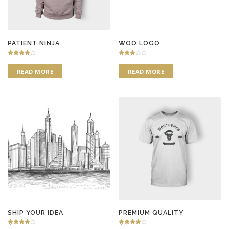
PATIENT NINJA
WOO LOGO
Rated
Rated
4.50
3.00
READ MORE
READ MORE
out of 5
out of 5
SHIP YOUR IDEA
PREMIUM QUALITY