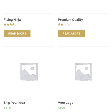
Flying Ninja
Premium Quality
Rated
Rate
4.00
d
READ MORE
READ MORE
out of 5
2.00
out
of 5
Ship Your Idea
Woo Logo
$
15.00
$
15.00