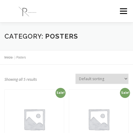
Saltar
para
Menu
conteúdo
PR ENGENHARIA
A EMPRESA
PROJETOS
CATEGORY:
POSTERS
BLOG
CONTACTOS
Início
»
Posters
Showing all 5 results
Sale!
Sale!