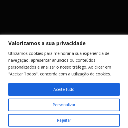
Valorizamos a sua privacidade
Utilizamos cookies para melhorar a sua experiência de
MANTENHA-SE ACTUALIZADO
navegação, apresentar anúncios ou conteúdos
personalizados e analisar o nosso tráfego. Ao clicar em
"Aceitar Todos", concorda com a utilização de cookies.
Aceite tudo
Personalizar
Copyright © 2026 PR Engenharia
–
Tema
OnePress
por
FameThemes
Rejeitar