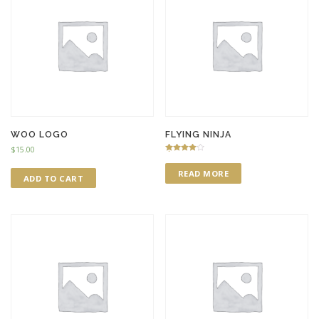
WOO LOGO
FLYING NINJA
$
15.00
Rated
4.00
READ MORE
out of 5
ADD TO CART