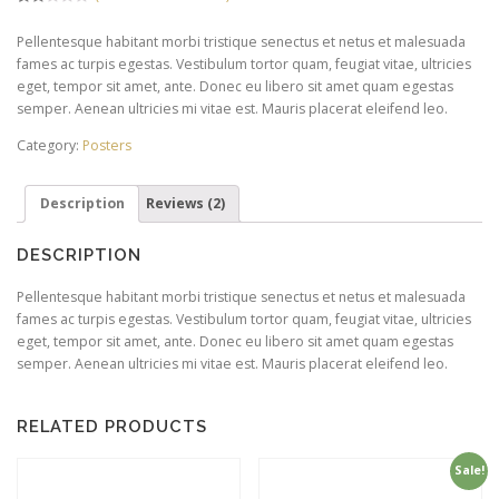
Rated
2
2.00
Pellentesque habitant morbi tristique senectus et netus et malesuada
out
of 5
fames ac turpis egestas. Vestibulum tortor quam, feugiat vitae, ultricies
based
on
eget, tempor sit amet, ante. Donec eu libero sit amet quam egestas
customer
semper. Aenean ultricies mi vitae est. Mauris placerat eleifend leo.
ratings
Category:
Posters
Description
Reviews (2)
DESCRIPTION
Pellentesque habitant morbi tristique senectus et netus et malesuada
fames ac turpis egestas. Vestibulum tortor quam, feugiat vitae, ultricies
eget, tempor sit amet, ante. Donec eu libero sit amet quam egestas
semper. Aenean ultricies mi vitae est. Mauris placerat eleifend leo.
RELATED PRODUCTS
Sale!