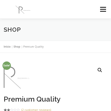
Saltar
para
Menu
conteúdo
SHOP
PR ENGENHARIA
A EMPRESA
PROJETOS
BLOG
CONTACTOS
Início
»
Shop
»
Premium Quality
Sale!
Premium Quality
(
2
customer reviews)