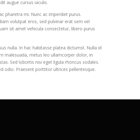
dit augue cursus iaculis.
m ac pharetra mi. Nunc ac imperdiet purus.
 diam volutpat eros, sed pulvinar erat sem vel
quam sit amet vehicula consectetur, libero purus
sus nulla. In hac habitasse platea dictumst. Nulla id
uam malesuada, metus leo ullamcorper dolor, in
as. Sed lobortis nisi eget ligula rhoncus sodales.
ed odio. Praesent porttitor ultrices pellentesque.