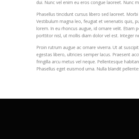
dui. Nunc vel enim eu eros congue laoreet. Nunc moll
Phasellus tincidunt cursus libero sed laoreet. Morbi
Vestibulum magna leo, feugiat et venenatis quis, pul
lorem. In eu rhoncus augue, id ornare velit. Etiam 
porttitor nisl, ut mollis diam dolor vel est. Integer 
Proin rutrum augue ac ornare viverra. Ut at suscipit 
egestas libero, ultricies semper lacus. Praesent a
fringilla arcu metus vel neque. Pellentesque habita
Phasellus eget euismod urna. Nulla blandit pellentesq