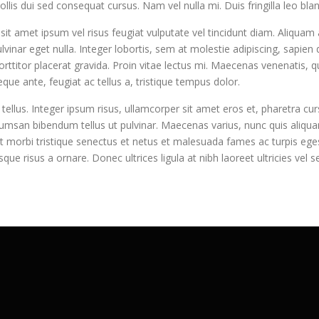
is dui sed consequat cursus. Nam vel nulla mi. Duis fringilla leo blan
 sit amet ipsum vel risus feugiat vulputate vel tincidunt diam. Aliqua
vinar eget nulla. Integer lobortis, sem at molestie adipiscing, sapien
porttitor placerat gravida. Proin vitae lectus mi. Maecenas venenatis, 
neque ante, feugiat ac tellus a, tristique tempus dolor.
tellus. Integer ipsum risus, ullamcorper sit amet eros et, pharetra cur
ccumsan bibendum tellus ut pulvinar. Maecenas varius, nunc quis aliq
nt morbi tristique senectus et netus et malesuada fames ac turpis egest
ue risus a ornare. Donec ultrices ligula at nibh laoreet ultricies vel s