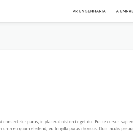
PR ENGENHARIA
A EMPR
i consectetur purus, in placerat nisi orci eget dui. Fusce cursus sapien
m urna eu quam eleifend, eu fringilla purus rhoncus. Duis iaculis pret