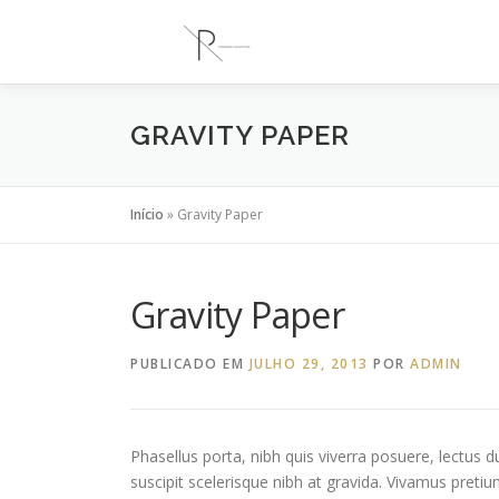
Saltar
para
conteúdo
GRAVITY PAPER
Início
»
Gravity Paper
Gravity Paper
PUBLICADO EM
JULHO 29, 2013
POR
ADMIN
Phasellus porta, nibh quis viverra posuere, lectus du
suscipit scelerisque nibh at gravida. Vivamus pretiu