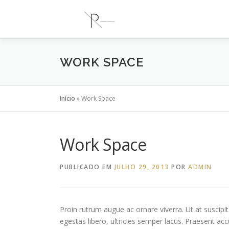
Saltar
para
conteúdo
WORK SPACE
Início
»
Work Space
Work Space
PUBLICADO EM
JULHO 29, 2013
POR
ADMIN
Proin rutrum augue ac ornare viverra. Ut at suscipit 
egestas libero, ultricies semper lacus. Praesent a