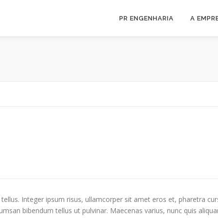
PR ENGENHARIA
A EMPR
tellus. Integer ipsum risus, ullamcorper sit amet eros et, pharetra cur
ccumsan bibendum tellus ut pulvinar. Maecenas varius, nunc quis aliq