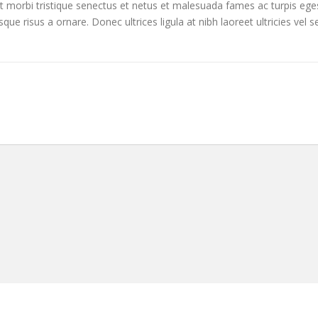
nt morbi tristique senectus et netus et malesuada fames ac turpis egest
ue risus a ornare. Donec ultrices ligula at nibh laoreet ultricies vel s