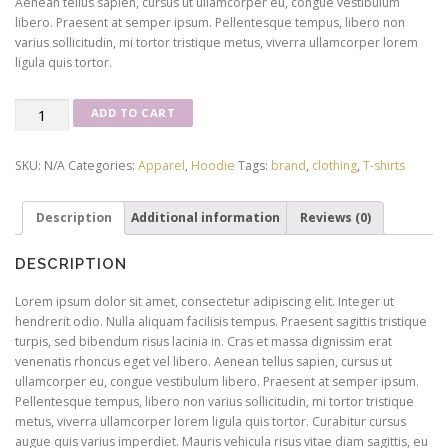
Aenean tellus sapien, cursus ut ullamcorper eu, congue vestibulum
libero. Praesent at semper ipsum. Pellentesque tempus, libero non
varius sollicitudin, mi tortor tristique metus, viverra ullamcorper lorem
ligula quis tortor.
Racer
ADD TO CART
Hoodie
quantity
SKU:
N/A
Categories:
Apparel
,
Hoodie
Tags:
brand
,
clothing
,
T-shirts
Description
Additional information
Reviews (0)
DESCRIPTION
Lorem ipsum dolor sit amet, consectetur adipiscing elit. Integer ut
hendrerit odio. Nulla aliquam facilisis tempus. Praesent sagittis tristique
turpis, sed bibendum risus lacinia in. Cras et massa dignissim erat
venenatis rhoncus eget vel libero. Aenean tellus sapien, cursus ut
ullamcorper eu, congue vestibulum libero. Praesent at semper ipsum.
Pellentesque tempus, libero non varius sollicitudin, mi tortor tristique
metus, viverra ullamcorper lorem ligula quis tortor. Curabitur cursus
augue quis varius imperdiet. Mauris vehicula risus vitae diam sagittis, eu