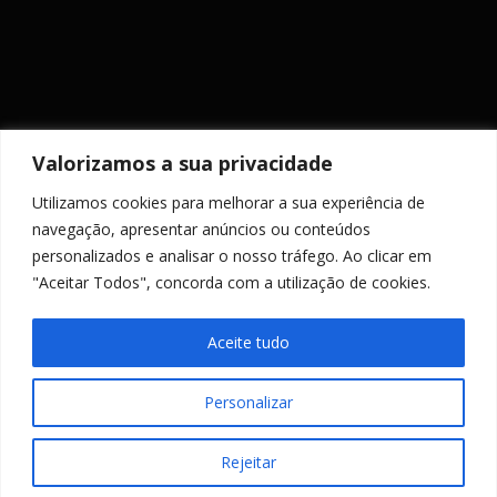
Valorizamos a sua privacidade
Utilizamos cookies para melhorar a sua experiência de
MANTENHA-SE ACTUALIZADO
navegação, apresentar anúncios ou conteúdos
personalizados e analisar o nosso tráfego. Ao clicar em
"Aceitar Todos", concorda com a utilização de cookies.
Aceite tudo
Personalizar
Copyright © 2026 PR Engenharia
–
Tema
OnePress
por
FameThemes
Rejeitar