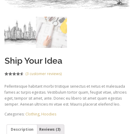
Ship Your Idea
(
3
customer reviews)
Rated
2
4.50
out of 5
Pellentesque habitant morbi tristique senectus et netus et malesuada
based on
customer
fames ac turpis egestas. Vestibulum tortor quam, feugiat vitae, ultricies
ratings
eget, tempor sit amet, ante. Donec eu libero sit amet quam egestas
semper. Aenean ultricies mi vitae est. Mauris placerat eleifend leo.
Categories:
Clothing
,
Hoodies
Description
Reviews (3)