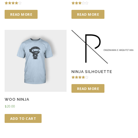
Rated
Rated
4.50
3.00
READ MORE
READ MORE
out of 5
out of 5
NINJA SILHOUETTE
Rated
4.75
READ MORE
out of 5
WOO NINJA
$
20.00
ADD TO CART