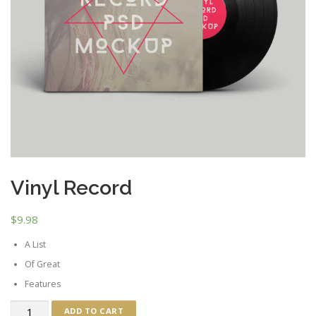
Vinyl Record
$
9.98
A List
Of Great
Features
Vinyl
ADD TO CART