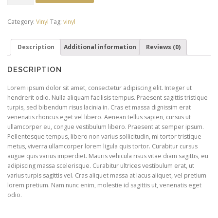
Record
quantity
Category:
Vinyl
Tag:
vinyl
Description
Additional information
Reviews (0)
DESCRIPTION
Lorem ipsum dolor sit amet, consectetur adipiscing elit. Integer ut
hendrerit odio. Nulla aliquam facilisis tempus. Praesent sagittis tristique
turpis, sed bibendum risus lacinia in. Cras et massa dignissim erat
venenatis rhoncus eget vel libero. Aenean tellus sapien, cursus ut
ullamcorper eu, congue vestibulum libero. Praesent at semper ipsum.
Pellentesque tempus, libero non varius sollicitudin, mi tortor tristique
metus, viverra ullamcorper lorem ligula quis tortor. Curabitur cursus
augue quis varius imperdiet. Mauris vehicula risus vitae diam sagittis, eu
adipiscing massa scelerisque. Curabitur ultrices vestibulum erat, ut
varius turpis sagittis vel. Cras aliquet massa at lacus aliquet, vel pretium
lorem pretium. Nam nunc enim, molestie id sagittis ut, venenatis eget
odio.