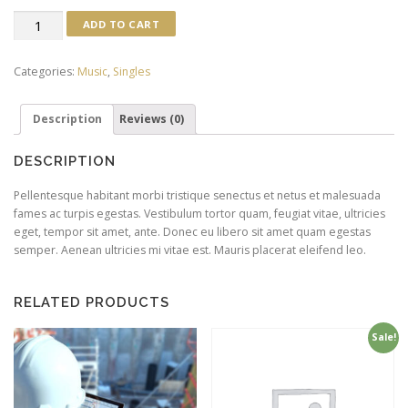
Woo
ADD TO CART
Single
#1
Categories:
Music
,
Singles
quantity
Description
Reviews (0)
DESCRIPTION
Pellentesque habitant morbi tristique senectus et netus et malesuada
fames ac turpis egestas. Vestibulum tortor quam, feugiat vitae, ultricies
eget, tempor sit amet, ante. Donec eu libero sit amet quam egestas
semper. Aenean ultricies mi vitae est. Mauris placerat eleifend leo.
RELATED PRODUCTS
Sale!