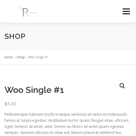
Saltar
para
Menu
conteúdo
SHOP
PR ENGENHARIA
A EMPRESA
PROJETOS
BLOG
CONTACTOS
Início
»
Shop
»
Woo Single #1
Woo Single #1
$
3.00
Pellentesque habitant morbi tristique senectus et netus et malesuada
fames ac turpis egestas. Vestibulum tortor quam, feugiat vitae, ultricies
eget, tempor sit amet, ante. Donec eu libero sit amet quam egestas
semper. Aenean ultricies mi vitae est. Mauris placerat eleifend leo.