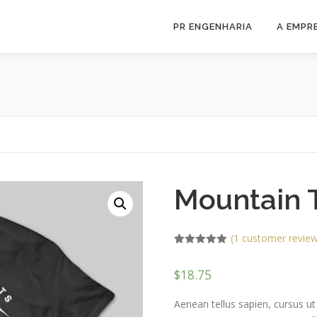
PR ENGENHARIA
A EMPR
Mountain T
(
1
customer review
Rated
1
5.00
out of 5
$
18.75
based on
customer
rating
Aenean tellus sapien, cursus ut