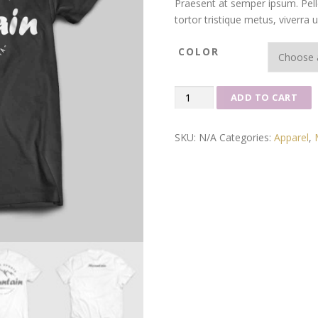
Praesent at semper ipsum. Pelle
tortor tristique metus, viverra 
COLOR
Mountain
ADD TO CART
T-
Shirt
SKU:
N/A
Categories:
Apparel
,
quantity