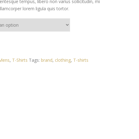
ntesque tempus, libero non varius sollicitudin, mi
ullamcorper lorem ligula quis tortor.
Mens
,
T-Shirts
Tags:
brand
,
clothing
,
T-shirts