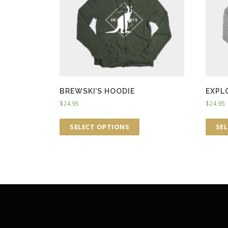
BREWSKI’S HOODIE
EXPL
$
24.95
$
24.95
SELECT OPTIONS
SE