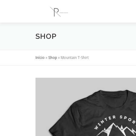
Saltar
para
conteúdo
SHOP
Início
»
Shop
»
Mountain T-Shirt