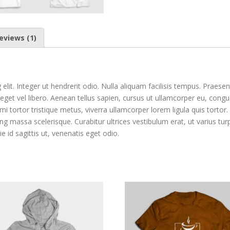
eviews (1)
it. Integer ut hendrerit odio. Nulla aliquam facilisis tempus. Praesent 
eget vel libero. Aenean tellus sapien, cursus ut ullamcorper eu, cong
 mi tortor tristique metus, viverra ullamcorper lorem ligula quis tortor
ing massa scelerisque. Curabitur ultrices vestibulum erat, ut varius turp
id sagittis ut, venenatis eget odio.